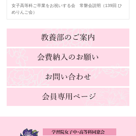
女子高等科ご卒業をお祝いする会 常磐会説明（139回 ひ
めりんご会）