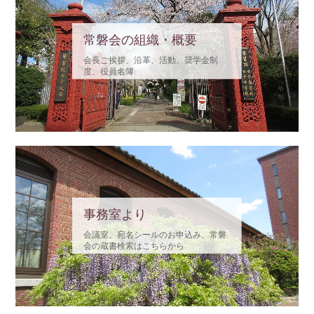
令和8年10月 31日 (土) ・ 11月1日 (日) 八重桜祭参加 常磐会チャリティ
ーバザー ご寄付品・協賛品・出店のお願い
常磐会の組織・概要
会長ご挨拶、沿革、活動、奨学金制
度、役員名簿
事務室より
会議室、宛名シールのお申込み、常磐
会の蔵書検索はこちらから