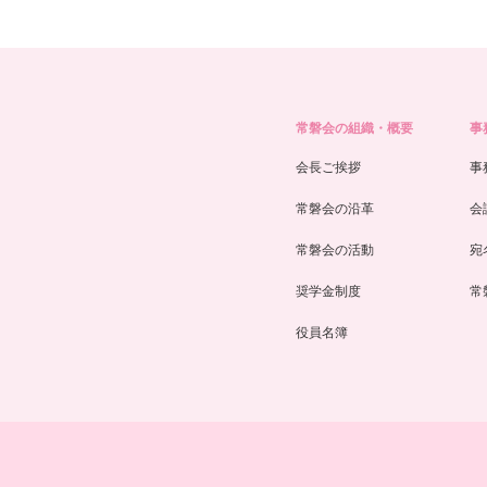
常磐会の組織・概要
事
会長ご挨拶
事
常磐会の沿革
会
常磐会の活動
宛
奨学金制度
常
役員名簿