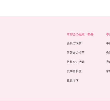
常磐会の組織・概要
事
会長ご挨拶
事
常磐会の沿革
会
常磐会の活動
宛
奨学金制度
常
役員名簿