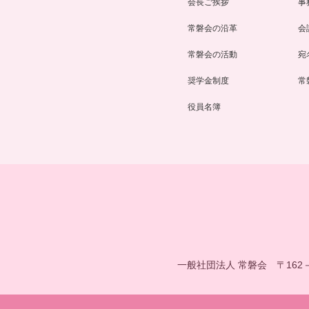
会長ご挨拶
事
常磐会の沿革
会
常磐会の活動
宛
奨学金制度
常
役員名簿
一般社団法人 常磐会
〒162