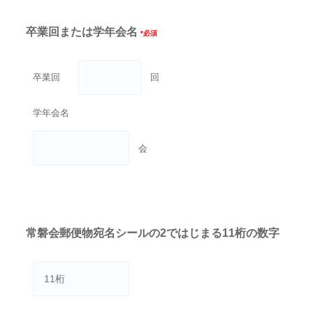
卒業回または学年会名
*必須
卒業回
回
学年会名
会
常磐会郵便物宛名シールの2ではじまる11桁の数字