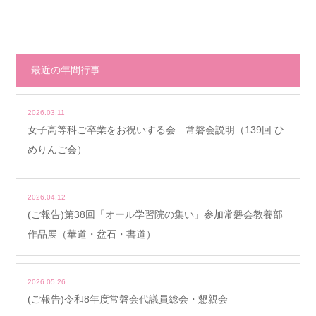
最近の年間行事
2026.03.11
女子高等科ご卒業をお祝いする会 常磐会説明（139回 ひ
めりんご会）
2026.04.12
(ご報告)第38回「オール学習院の集い」参加常磐会教養部
作品展（華道・盆石・書道）
2026.05.26
(ご報告)令和8年度常磐会代議員総会・懇親会