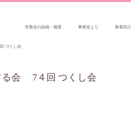
常磐会の組織・概要
事務室より
教養部
回 つくし会
る会 7４回 つくし会