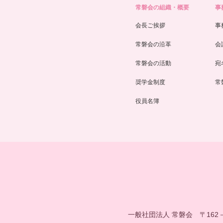
常磐会の組織・概要
事
会長ご挨拶
事
常磐会の沿革
会
常磐会の活動
宛
奨学金制度
常
役員名簿
一般社団法人 常磐会
〒162